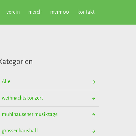
verein
merch
mvm100
kontakt
Kategorien
Alle
weihnachtskonzert
mühlhausener musiktage
grosser hausball